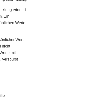
icklung erinnert
m. Ein
sönlichen Werte
sönlicher Wert.
 nicht
 Werte mit
, verspürst