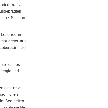
nders kraftvoll
ausgeprägten
rstehe. So kann
n Lebenssinn
motivierter, aus
Lebenssinn, so
so ist alles,
Energie und
n als sinnvoll
ersönlichen
eim Bearbeiten
ung sehr wichtig.