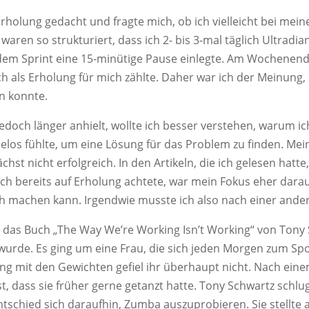
rholung gedacht und fragte mich, ob ich vielleicht bei mei
aren so strukturiert, dass ich 2- bis 3-mal täglich Ultradia
em Sprint eine 15-minütige Pause einlegte. Am Wochenende
h als Erholung für mich zählte. Daher war ich der Meinung, 
n konnte.
jedoch länger anhielt, wollte ich besser verstehen, warum i
elos fühlte, um eine Lösung für das Problem zu finden. M
chst nicht erfolgreich. In den Artikeln, die ich gelesen hat
och bereits auf Erholung achtete, war mein Fokus eher darau
ch machen kann. Irgendwie musste ich also nach einer ande
 das Buch „The Way We’re Working Isn’t Working“ von Tony 
 wurde. Es ging um eine Frau, die sich jeden Morgen zum Spo
ng mit den Gewichten gefiel ihr überhaupt nicht. Nach ein
st, dass sie früher gerne getanzt hatte. Tony Schwartz schlug
tschied sich daraufhin, Zumba auszuprobieren. Sie stellte au